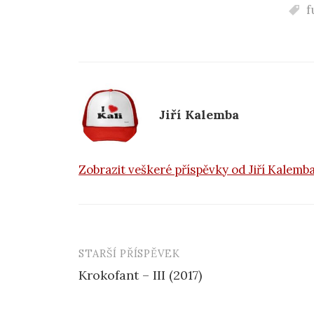
c
f
e
b
o
o
k
Jiří Kalemba
Zobrazit veškeré příspěvky od Jiří Kalemb
STARŠÍ PŘÍSPĚVEK
Navigace
Krokofant – III (2017)
příspěvku