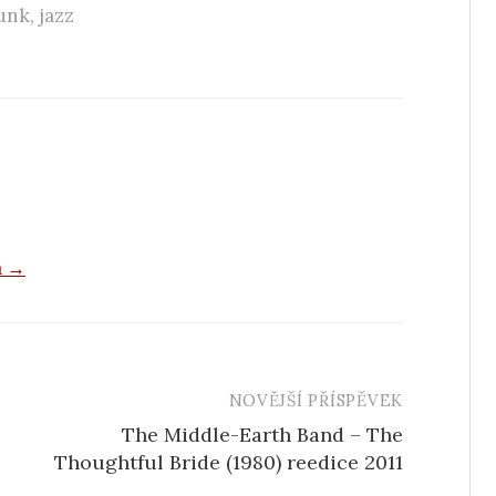
unk
,
jazz
a →
NOVĚJŠÍ PŘÍSPĚVEK
The Middle-Earth Band – The
Thoughtful Bride (1980) reedice 2011