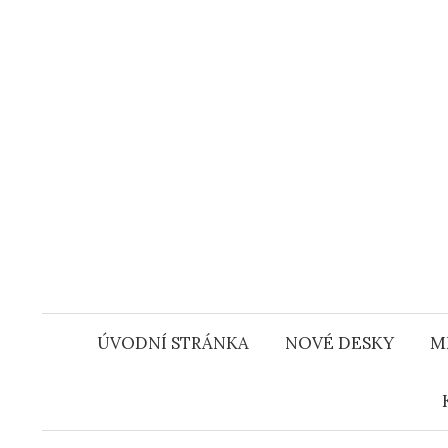
Přejít
k
obsahu
webu
ÚVODNÍ STRÁNKA
NOVÉ DESKY
M