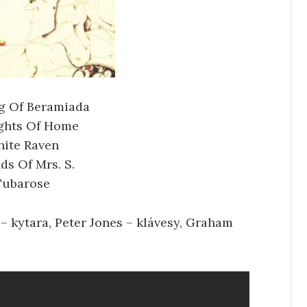
g Of Beramiada
ghts Of Home
ite Raven
ds Of Mrs. S.
Tubarose
– kytara, Peter Jones – klávesy, Graham