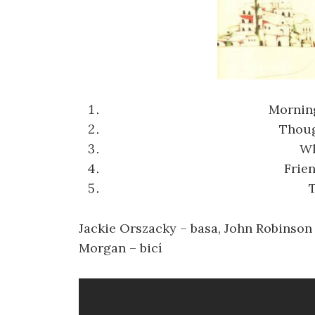
Mornin
Thou
Wh
Frien
Jackie Orszacky – basa, John Robinson 
Morgan – bicí