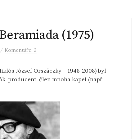
 Beramiada (1975)
/
Komentáře: 2
klós József Orszáczky – 1948-2008) byl
ák, producent, člen mnoha kapel (např.