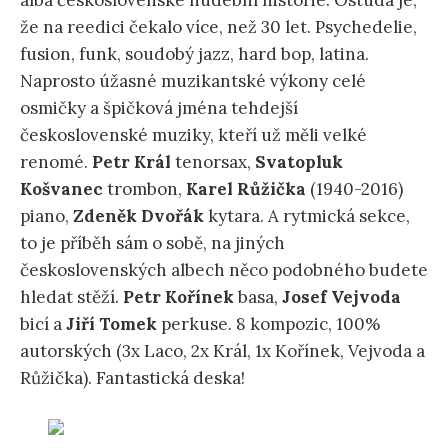
alba československé hudební historie. Ostuda je,
že na reedici čekalo více, než 30 let. Psychedelie,
fusion, funk, soudobý jazz, hard bop, latina.
Naprosto úžasné muzikantské výkony celé
osmičky a špičková jména tehdejší
československé muziky, kteří už měli velké
renomé.
Petr Král
tenorsax,
Svatopluk
Košvanec
trombon,
Karel Růžička
(1940-2016)
piano,
Zdeněk Dvořák
kytara. A rytmická sekce,
to je příběh sám o sobě, na jiných
československých albech něco podobného budete
hledat stěží.
Petr Kořínek
basa,
Josef Vejvoda
bicí a
Jiří Tomek
perkuse. 8 kompozic, 100%
autorských (3x Laco, 2x Král, 1x Kořínek, Vejvoda a
Růžička). Fantastická deska!