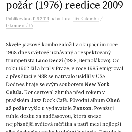
požár (1976) reedice 2009
/
Publikováno
11.6.2019
od autora:
Jiří Kalemba
0 komentářů
Skvělé jazzové kombo založil v okupačním roce
1968 dnes světově uznávaný a respektovaný
trumpetista
Laco Deczi
(1938, Bernolákovo). Od
roku 1962 žil a hrál v Praze, v roce 1985 emigroval
a přes štaci v NSR se natrvalo usídlil v USA.
Dodnes hraje se svým souborem
New York
Celula.
Koncertoval zhruba před rokem v
pražském Jazz Dock Café. Původní album
Oheň
až požár
vyšlo u vydavatele
Panton
. Považuji
tuhle desku za nadčasovou, která snese
nejpřísnější světová měřítka a patří mezi nejlepší