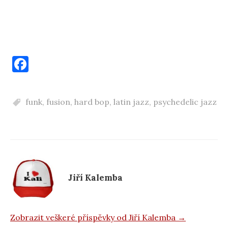
F
a
c
funk
,
fusion
,
hard bop
,
latin jazz
,
psychedelic jazz
e
b
o
o
k
Jiří Kalemba
Zobrazit veškeré příspěvky od Jiří Kalemba →