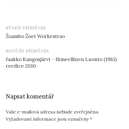
STARŠÍ PŘÍSPĚVEK
Navigace
Žoambo Žoet Workestrao
příspěvku
NOVĚJŠÍ PŘÍSPĚVEK
Jaakko Kangosjärvi – Ihmeellinen Luonto (1981)
reedice 2010
Napsat komentář
Vaše e-mailová adresa nebude zveřejněna.
Vyžadované informace jsou označeny
*