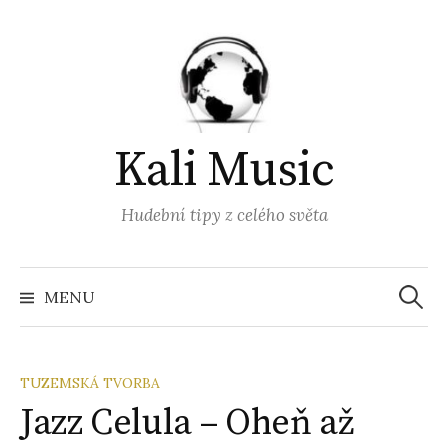
Přejít
k
obsahu
webu
Kali Music
Hudební tipy z celého světa
Vyhled
MENU
TUZEMSKÁ TVORBA
Jazz Celula – Oheň až