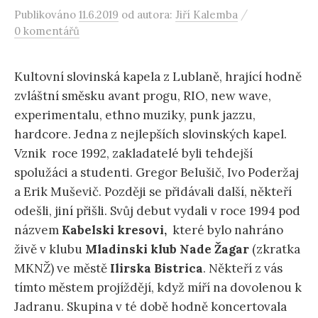
/
Publikováno
11.6.2019
od autora:
Jiří Kalemba
0 komentářů
Kultovní slovinská kapela z Lublaně, hrající hodně
zvláštní směsku avant progu, RIO, new wave,
experimentalu, ethno muziky, punk jazzu,
hardcore. Jedna z nejlepších slovinských kapel.
Vznik roce 1992, zakladatelé byli tehdejší
spolužáci a studenti. Gregor Belušič, Ivo Poderžaj
a Erik Muševič. Později se přidávali další, někteří
odešli, jiní přišli. Svůj debut vydali v roce 1994 pod
názvem
Kabelski kresovi,
které bylo nahráno
živě v klubu
Mladinski klub Nade Žagar
(zkratka
MKNŽ) ve městě
Ilirska Bistrica
. Někteří z vás
tímto městem projíždějí, když míří na dovolenou k
Jadranu. Skupina v té době hodně koncertovala