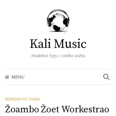
Přejít
k
obsahu
webu
Kali Music
Hudební tipy z celého světa
Vyhled
MENU
MENŠINOVÉ ŽÁNRY
Žoambo Žoet Workestrao