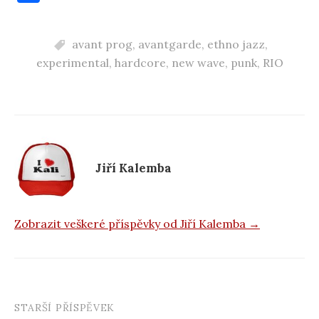
a
c
avant prog
,
avantgarde
,
ethno jazz
,
e
experimental
,
hardcore
,
new wave
,
punk
,
RIO
b
o
o
k
Jiří Kalemba
Zobrazit veškeré příspěvky od Jiří Kalemba →
STARŠÍ PŘÍSPĚVEK
Navigace