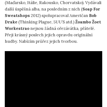
(Maďarsko, Itálie, Rakousko, Chorvatsko). Vydávali
další úspěšná alba, na posledním z nich (
Soap For
Sweatshops
2012) spolupracoval Američan
Bob
Drake
(Thinking Plague, 5UU’S atd.)
Žoambo Žoet
Workestrao
nejsou žádná ořezávátka, přátelé.
Přeji krásný poslech jejich opravdu originální
hudby. Nabízím průřez jejich tvorbou.