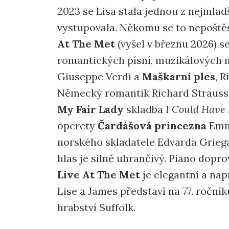
2023 se Lisa stala jednou z nejmlad
vystupovala. Někomu se to nepoštěst
At The Met
(vyšel v březnu 2026) s
romantických písní, muzikálových 
Giuseppe Verdi a
Maškarní ples
, 
Německý romantik Richard Strauss,
My Fair Lady
skladba
I Could Have 
operety
Čardášová princezna
Emme
norského skladatele Edvarda Griega
hlas je silně uhrančivý. Piano dopro
Live At The Met
je elegantní a nap
Lise a James představí na 77. roční
hrabství Suffolk.