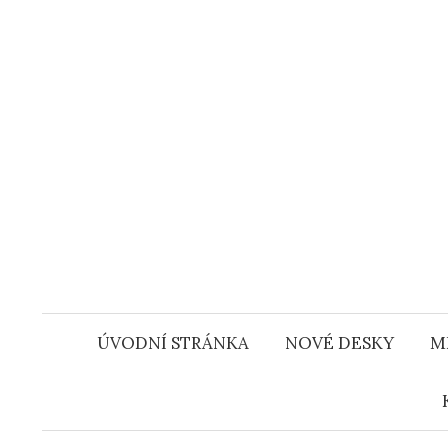
Přejít
k
obsahu
webu
ÚVODNÍ STRÁNKA
NOVÉ DESKY
M