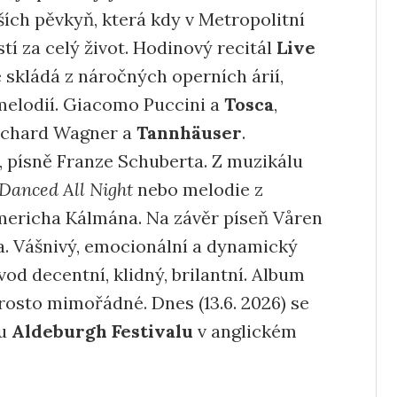
ších pěvkyň, která kdy v Metropolitní
í za celý život. Hodinový recitál
Live
e skládá z náročných operních árií,
melodií. Giacomo Puccini a
Tosca
,
Richard Wagner a
Tannhäuser
.
 písně Franze Schuberta. Z muzikálu
Danced All Night
nebo melodie z
richa Kálmána. Na závěr píseň Våren
. Vášnivý, emocionální a dynamický
vod decentní, klidný, brilantní. Album
rosto mimořádné. Dnes (13.6. 2026) se
ku
Aldeburgh Festivalu
v anglickém