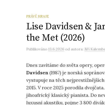
PRÁVĚ HRAJE
Lise Davidsen & Jam
the Met (2026)
Publikováno
13.6.2026
od autora:
Jiří Kalemb
Dnes zavítáme do světa opery, oper
Davidsen
(1987) je norská sopránov
vystupuje na těch nejprestižnějšíc
2015. V roce 2025 porodila dvojčata
jihoafrický klasický pianista. Do n
luxusní akustiku, pojme 3 800 diváků,