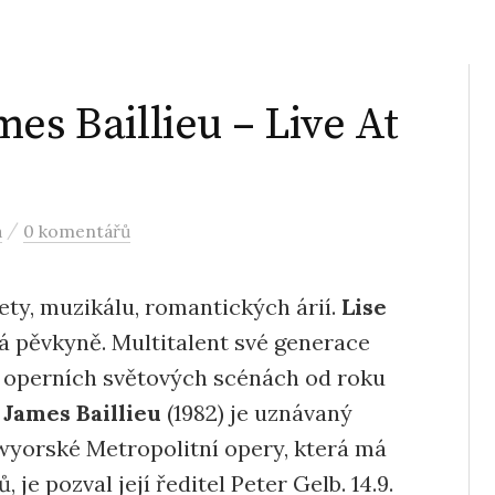
es Baillieu – Live At
/
a
0 komentářů
ety, muzikálu, romantických árií.
Lise
á pěvkyně. Multitalent své generace
h operních světových scénách od roku
.
James Baillieu
(1982) je uznávaný
ewyorské Metropolitní opery, která má
 je pozval její ředitel Peter Gelb. 14.9.