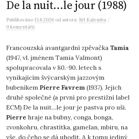
De la nuit…le jour (1988)
/
Publikováno
13.6.2026
od autora:
Jiří Kalemba
0 komentářů
Francouzská avantgardní zpěvačka
Tamia
(1947, vl. jménem Tamia Valmont)
spolupracovala v 80.-90. letech s
vynikajícím švýcarským jazzovým
bubeníkem
Pierre Favrem
(1937). Jejich
druhé společné (a první pro prestižní label
ECM) De la nuit…le jour je pastva pro uši.
Pierre
hraje na bubny, conga, bonga,
zvonkohru, chrastítka, gamelan, mbiru, na
vše, do čeho se dá uhodit. A k tomu jediný