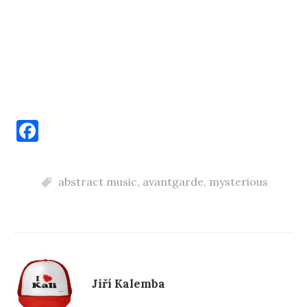
F
a
c
abstract music
,
avantgarde
,
mysterious
e
b
o
o
k
Jiří Kalemba