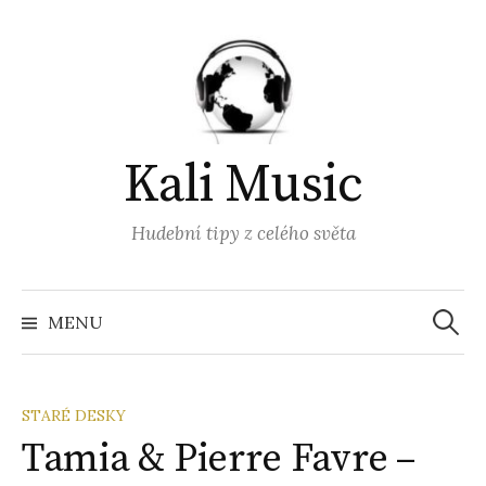
Přejít
k
obsahu
webu
Kali Music
Hudební tipy z celého světa
Vyhled
MENU
STARÉ DESKY
Tamia & Pierre Favre –