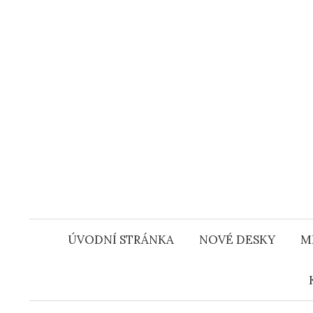
Přejít
k
obsahu
webu
ÚVODNÍ STRÁNKA
NOVÉ DESKY
M