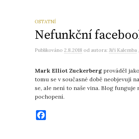
OSTATNÍ
Nefunkční faceboo
Publikováno
2.8.2018
od autora:
Jiří Kalemba
Mark Elliot Zuckerberg
prováděl jako
tomu se v současné době neobjevují n
se, ale není to naše vina. Blog funguj
pochopení.
F
a
c