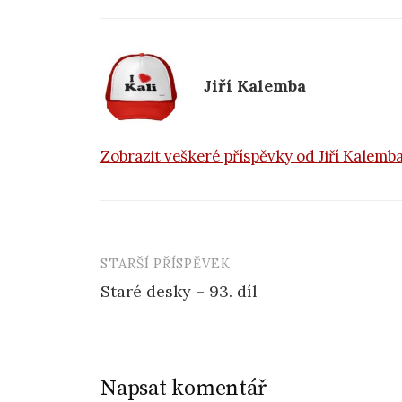
e
b
o
Jiří Kalemba
o
k
Zobrazit veškeré příspěvky od Jiří Kalemb
STARŠÍ PŘÍSPĚVEK
Navigace
Staré desky – 93. díl
příspěvku
Napsat komentář