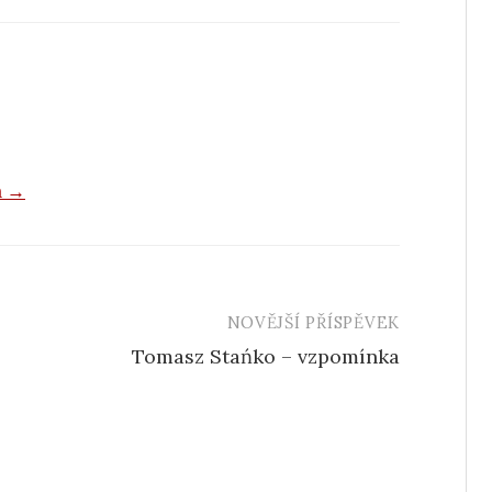
a →
NOVĚJŠÍ PŘÍSPĚVEK
Tomasz Stańko – vzpomínka