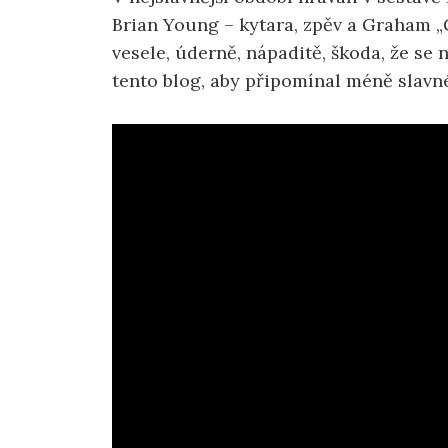
Brian Young – kytara, zpěv a Graham „G
vesele, úderně, nápaditě, škoda, že se 
tento blog, aby připomínal méně slavn