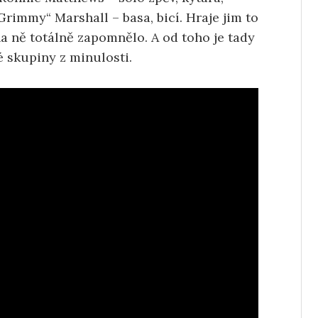
rimmy“ Marshall – basa, bicí. Hraje jim to
na ně totálně zapomnělo. A od toho je tady
é skupiny z minulosti.