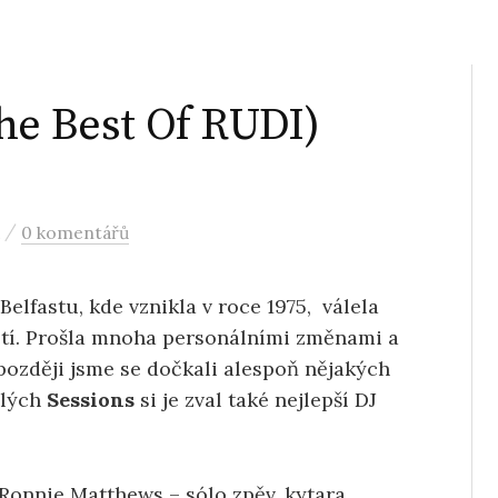
he Best Of RUDI)
/
0 komentářů
elfastu, kde vznikla v roce 1975, válela
letí. Prošla mnoha personálními změnami a
později jsme se dočkali alespoň nějakých
ulých
Sessions
si je zval také nejlepší DJ
 Ronnie Matthews – sólo zpěv, kytara,