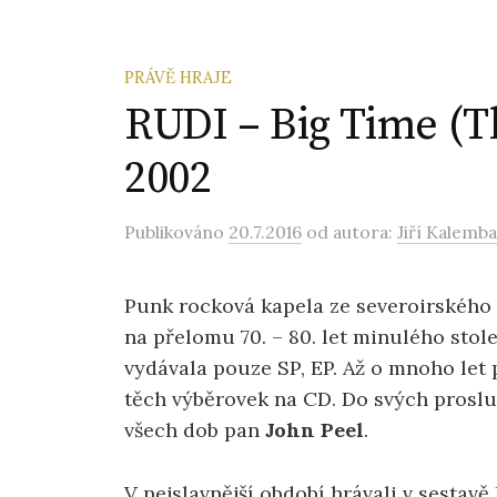
PRÁVĚ HRAJE
RUDI – Big Time (T
2002
Publikováno
20.7.2016
od autora:
Jiří Kalemba
Punk rocková kapela ze severoirského B
na přelomu 70. – 80. let minulého sto
vydávala pouze SP, EP. Až o mnoho let 
těch výběrovek na CD. Do svých prosl
všech dob pan
John Peel
.
V nejslavnější období hrávali v sestavě