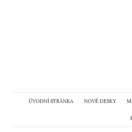
Přejít
k
obsahu
webu
ÚVODNÍ STRÁNKA
NOVÉ DESKY
M