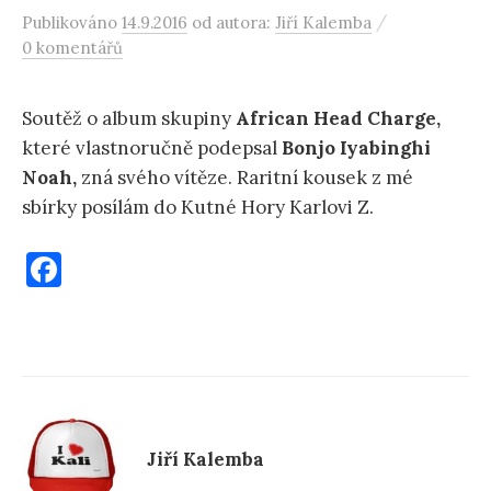
/
Publikováno
14.9.2016
od autora:
Jiří Kalemba
0 komentářů
Soutěž o album skupiny
African Head Charge,
které vlastnoručně podepsal
Bonjo Iyabinghi
Noah,
zná svého vítěze. Raritní kousek z mé
sbírky posílám do Kutné Hory Karlovi Z.
F
a
c
e
b
o
Jiří Kalemba
o