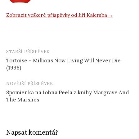
k
Zobrazit veškeré příspěvky od Jiří Kalemba →
STARŠÍ PŘÍSPĚVEK
Navigace
Tortoise – Millions Now Living Will Never Die
příspěvku
(1996)
NOVĚJŠÍ PŘÍSPĚVEK
Spomienka na Johna Peela z knihy Margrave And
The Marshes
Napsat komentář