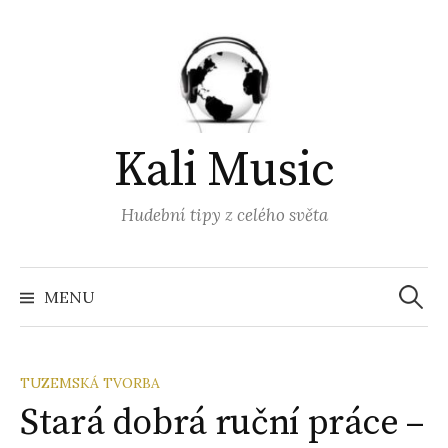
Přejít
k
obsahu
webu
Kali Music
Hudební tipy z celého světa
Vyhled
MENU
TUZEMSKÁ TVORBA
Stará dobrá ruční práce –