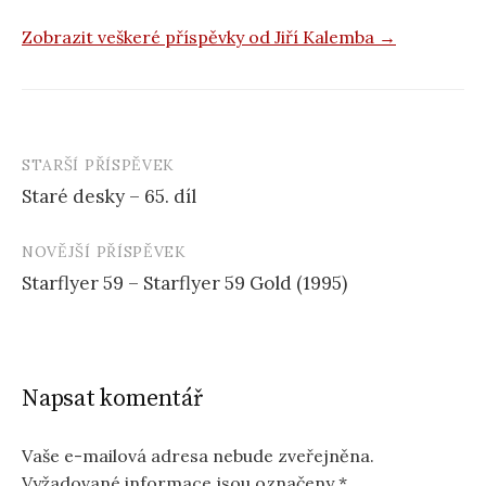
Zobrazit veškeré příspěvky od Jiří Kalemba →
STARŠÍ PŘÍSPĚVEK
Navigace
Staré desky – 65. díl
příspěvku
NOVĚJŠÍ PŘÍSPĚVEK
Starflyer 59 – Starflyer 59 Gold (1995)
Napsat komentář
Vaše e-mailová adresa nebude zveřejněna.
Vyžadované informace jsou označeny
*