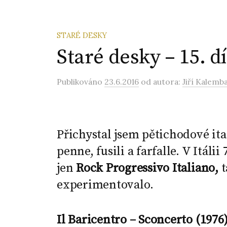
STARÉ DESKY
Staré desky – 15. díl
Publikováno
23.6.2016
od autora:
Jiří Kalemb
Přichystal jsem pětichodové ita
penne, fusili a farfalle. V Itálii
jen
Rock Progressivo Italiano,
t
experimentovalo.
Il Baricentro – Sconcerto (1976