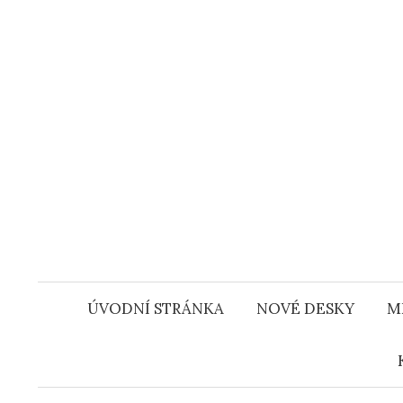
Přejít
k
obsahu
webu
ÚVODNÍ STRÁNKA
NOVÉ DESKY
M