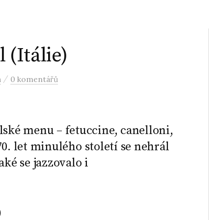
 (Itálie)
/
a
0 komentářů
lské menu – fetuccine, canelloni,
 70. let minulého století se nehrál
aké se jazzovalo i
)