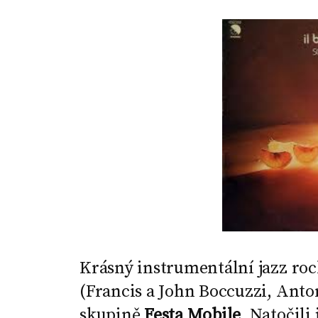
Krásný instrumentální jazz rock
(Francis a John Boccuzzi, Anton
skupině
Festa Mobile
. Natočili