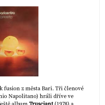
 fusion z města Bari. Tři členové
io Napolitano) hráli dříve ve
 ještě album
Trusciant
(1978) a