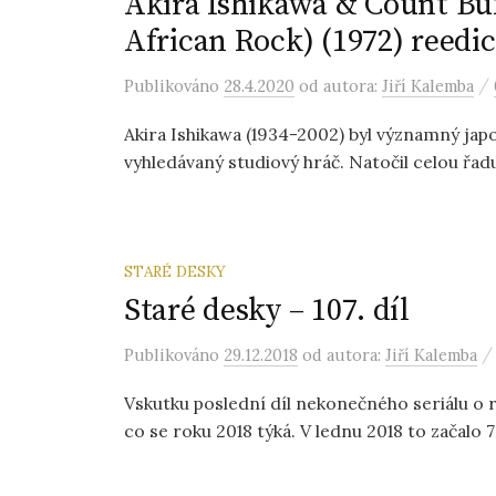
Akira Ishikawa & Count Bu
African Rock) (1972) reedi
/
Publikováno
28.4.2020
od autora:
Jiří Kalemba
Akira Ishikawa (1934-2002) byl významný japo
vyhledávaný studiový hráč. Natočil celou řadu
STARÉ DESKY
Staré desky – 107. díl
Publikováno
29.12.2018
od autora:
Jiří Kalemba
Vskutku poslední díl nekonečného seriálu o r
co se roku 2018 týká. V lednu 2018 to začalo 7