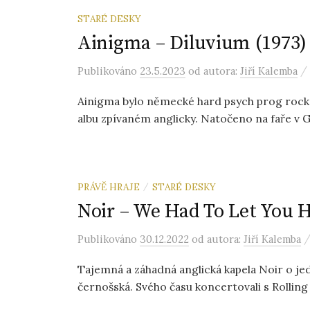
STARÉ DESKY
Ainigma – Diluvium (1973) 
/
Publikováno
23.5.2023
od autora:
Jiří Kalemba
Ainigma bylo německé hard psych prog rockové
albu zpívaném anglicky. Natočeno na faře v G
PRÁVĚ HRAJE
STARÉ DESKY
/
Noir – We Had To Let You Ha
Publikováno
30.12.2022
od autora:
Jiří Kalemba
Tajemná a záhadná anglická kapela Noir o je
černošská. Svého času koncertovali s Rolling 