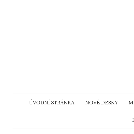
Přejít
k
obsahu
webu
ÚVODNÍ STRÁNKA
NOVÉ DESKY
M