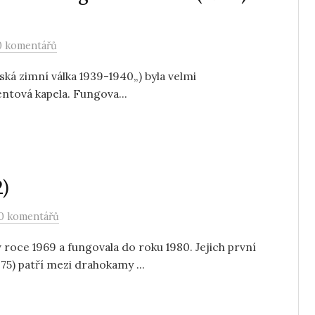
0 komentářů
ká zimní válka 1939-1940„) byla velmi
entová kapela. Fungova...
2)
0 komentářů
roce 1969 a fungovala do roku 1980. Jejich první
5) patří mezi drahokamy ...