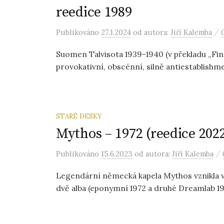
reedice 1989
/
Publikováno
27.1.2024
od autora:
Jiří Kalemba
Suomen Talvisota 1939-1940 (v překladu „Fins
provokativní, obscénní, silně antiestablishm
STARÉ DESKY
Mythos – 1972 (reedice 202
/
Publikováno
15.6.2023
od autora:
Jiří Kalemba
Legendární německá kapela Mythos vznikla v 
dvě alba (eponymní 1972 a druhé Dreamlab 197