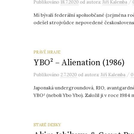
/
Publikováno
18.7.2020
od autora:
Jiří Kalemba
Mí bývalí federální spoluobčané (zejména ročn
odešel strojvůdce nepovedené československ
PRÁVĚ HRAJE
YBO² ‎– Alienation (1986)
/
Publikováno
2.7.2020
od autora:
Jiří Kalemba
0
Japonská undergroundová, RIO, avantgardně 
YBO² (neboli Ybo Ybo). Založil ji v roce 1984 
STARÉ DESKY