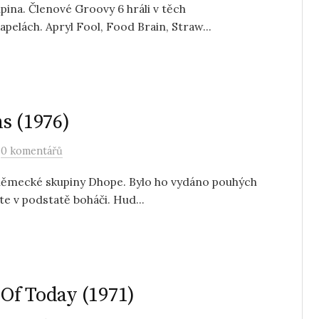
pina. Členové Groovy 6 hráli v těch
pelách. Apryl Fool, Food Brain, Straw...
s (1976)
/
0 komentářů
m německé skupiny Dhope. Bylo ho vydáno pouhých
te v podstatě boháči. Hud...
 Of Today (1971)