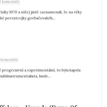
0 komentářů
íky 1970 a níže) jistě zaznamenali, že na věky
é perestrojky gorbačovskéh...
 komentářů
progresivní a experimentální, to byla kapela
multiinstrumentalista, hude...