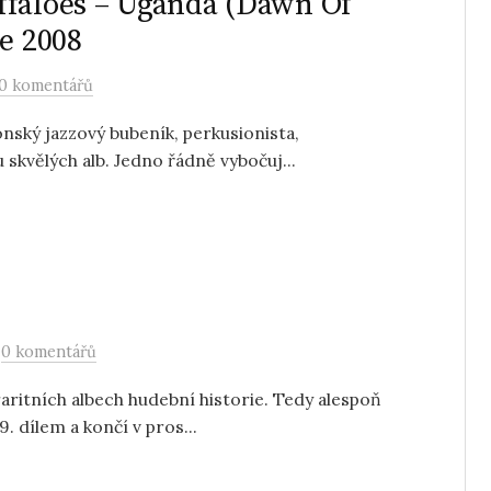
ffaloes – Uganda (Dawn Of
ce 2008
0 komentářů
nský jazzový bubeník, perkusionista,
 skvělých alb. Jedno řádně vybočuj...
/
0 komentářů
aritních albech hudební historie. Tedy alespoň
9. dílem a končí v pros...