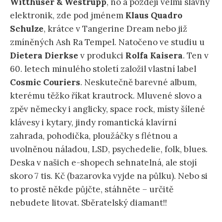
Witthüser & Westrupp
, no a později velmi slavný
elektronik, zde pod jménem
Klaus Quadro
Schulze
, krátce v Tangerine Dream nebo již
zmíněných Ash Ra Tempel. Natočeno ve studiu u
Dietera Dierkse
v produkci
Rolfa Kaisera
. Ten v
60. letech minulého století založil vlastní label
Cosmic Couriers
. Neskutečně barevné album,
kterému těžko říkat krautrock. Mluvené slovo a
zpěv německy i anglicky, space rock, místy šílené
klávesy i kytary, jindy romantická klavírní
zahrada, pohodička, ploužáčky s flétnou a
uvolněnou náladou, LSD, psychedelie, folk, blues.
Deska v našich e-shopech sehnatelná, ale stojí
skoro 7 tis. Kč (bazarovka vyjde na půlku). Nebo si
to prostě někde půjčte, stáhněte – určitě
nebudete litovat. Sběratelský diamant!!