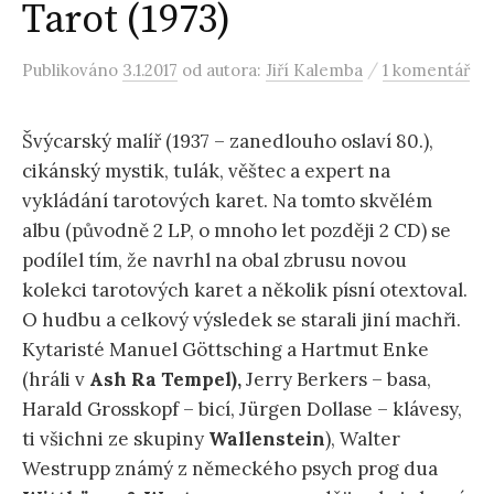
Tarot (1973)
/
Publikováno
3.1.2017
od autora:
Jiří Kalemba
1 komentář
Švýcarský malíř (1937 – zanedlouho oslaví 80.),
cikánský mystik, tulák, věštec a expert na
vykládání tarotových karet. Na tomto skvělém
albu (původně 2 LP, o mnoho let později 2 CD) se
podílel tím, že navrhl na obal zbrusu novou
kolekci tarotových karet a několik písní otextoval.
O hudbu a celkový výsledek se starali jiní machři.
Kytaristé Manuel Göttsching a Hartmut Enke
(hráli v
Ash Ra Tempel),
Jerry Berkers – basa,
Harald Grosskopf – bicí, Jürgen Dollase – klávesy,
ti všichni ze skupiny
Wallenstein
), Walter
Westrupp známý z německého psych prog dua