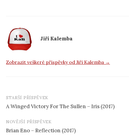
b
o
o
k
Jiří Kalemba
Zobrazit veškeré příspěvky od Jiří Kalemba →
STARŠÍ PŘÍSPĚVEK
Navigace
A Winged Victory For The Sullen – Iris (2017)
příspěvku
NOVĚJŠÍ PŘÍSPĚVEK
Brian Eno – Reflection (2017)