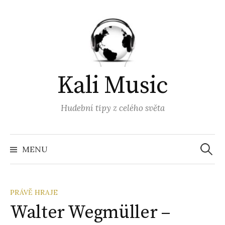
Přejít
k
obsahu
webu
Kali Music
Hudební tipy z celého světa
Vyhled
MENU
PRÁVĚ HRAJE
Walter Wegmüller –