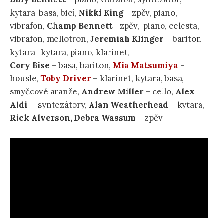
kytara, basa, bicí,
Nikki King
– zpěv, piano,
vibrafon,
Champ Bennett
– zpěv, piano, celesta,
vibrafon, mellotron,
Jeremiah Klinger
– bariton
kytara, kytara, piano, klarinet,
Cory Bise
– basa, bariton,
Mia Matsumiya
–
housle,
Toby Driver
– klarinet, kytara, basa,
smyčcové aranže,
Andrew Miller
– cello,
Alex
Aldi
– syntezátory,
Alan
Weatherhead
– kytara,
Rick Alverson, Debra Wassum
– zpěv