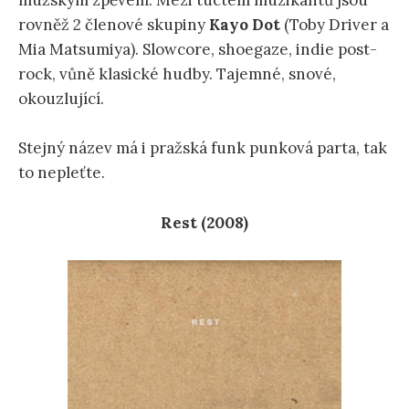
mužským zpěvem. Mezi tuctem muzikantů jsou
rovněž 2 členové skupiny
Kayo Dot
(Toby Driver a
Mia Matsumiya). Slowcore, shoegaze, indie post-
rock, vůně klasické hudby. Tajemné, snové,
okouzlující.
Stejný název má i pražská funk punková parta, tak
to nepleťte.
Rest (2008)