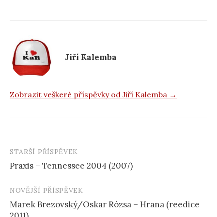
b
o
o
k
Jiří Kalemba
Zobrazit veškeré příspěvky od Jiří Kalemba →
STARŠÍ PŘÍSPĚVEK
Navigace
Praxis – Tennessee 2004 (2007)
příspěvku
NOVĚJŠÍ PŘÍSPĚVEK
Marek Brezovský/Oskar Rózsa – Hrana (reedice
2011)