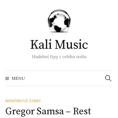
Přejít
k
obsahu
webu
Kali Music
Hudební tipy z celého světa
Vyhled
MENU
MENŠINOVÉ ŽÁNRY
Gregor Samsa – Rest