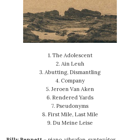
1. The Adolescent
2. Ain Leuh
3. Abutting, Dismantling
4. Company
5. Jeroen Van Aken
6. Rendered Yards
7. Pseudonyms
8. First Mile, Last Mile
9. Du Meine Leise
Billy Bennett
– piano, vibrafon, syntezátor,