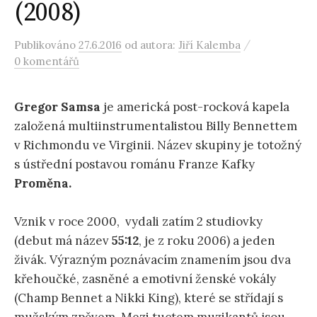
(2008)
/
Publikováno
27.6.2016
od autora:
Jiří Kalemba
0 komentářů
Gregor Samsa
je americká post-rocková kapela
založená multiinstrumentalistou Billy Bennettem
v Richmondu ve Virginii. Název skupiny je totožný
s ústřední postavou románu Franze Kafky
Proměna.
Vznik v roce 2000, vydali zatím 2 studiovky
(debut má název
55:12
, je z roku 2006) a jeden
živák. Výrazným poznávacím znamením jsou dva
křehoučké, zasněné a emotivní ženské vokály
(Champ Bennet a Nikki King), které se střídají s