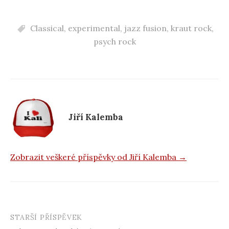
a
c
Classical
,
experimental
,
jazz fusion
,
kraut rock
,
e
psych rock
b
o
o
k
Jiří Kalemba
Zobrazit veškeré příspěvky od Jiří Kalemba →
STARŠÍ PŘÍSPĚVEK
Navigace