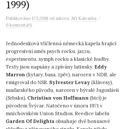
1999)
/
Publikováno
17.5.2018
od autora:
Jiří Kalemba
0 komentářů
Jednodesková tříčlenná německá kapela hrající
progresivní směs psych rocku, jazzu,
experimentu, symph rocku a klasické hudby.
Texty jsou napsány a zpívány latinsky.
Eddy
Marron
(kytary, basa, zpěv), narozen v NDR, ale
emigroval do NSR.
Sylvester Levay
(klávesy),
maďarského původu, narozen v bývalé Jugoslávii
(Srbsku).
Christian von Hoffmann
(bicí) je
původem Švýcar. Natočeno v únoru 1971 v
mnichovském Union Studios. Reedice labelu
Garden Of Delights
obsahuje dvě bonusové