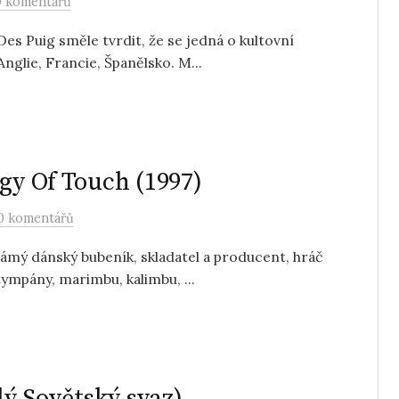
0 komentářů
s Puig směle tvrdit, že se jedná o kultovní
Anglie, Francie, Španělsko. M...
ogy Of Touch (1997)
0 komentářů
ámý dánský bubeník, skladatel a producent, hráč
ympány, marimbu, kalimbu, ...
alý Sovětský svaz)