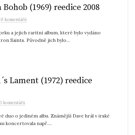
 Bohob (1969) reedice 2008
/
0 komentářů
u a jejich raritní album, které bylo vydáno
ron Saints. Původně jich bylo...
´s Lament (1972) reedice
0 komentářů
vé duo o jediném albu. Známější Dave hrál v irské
su koncertovala např....