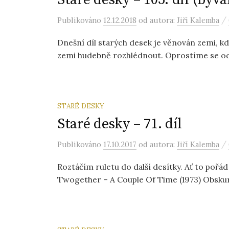
/
Publikováno
12.12.2018
od autora:
Jiří Kalemba
Dnešní díl starých desek je věnován zemi, kd
zemi hudebně rozhlédnout. Oprostíme se od pol
STARÉ DESKY
Staré desky – 71. díl
/
Publikováno
17.10.2017
od autora:
Jiří Kalemba
Roztáčím ruletu do další desítky. Ať to pořád
Twogether – A Couple Of Time (1973) Obskurn