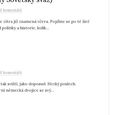
0 komentářů
e zítra již znamená včera. Pojďme se po té širé
itiky a historie, kolik...
0 komentářů
 tak sviští, jako doposud. Hezký poslech.
í německá dvojice se svý...