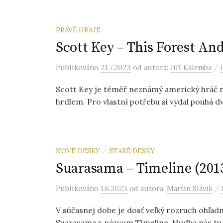
PRÁVĚ HRAJE
Scott Key – This Forest And
/
Publikováno
21.7.2023
od autora:
Jiří Kalemba
Scott Key je téměř neznámý americký hráč na
hrdlem. Pro vlastní potřebu si vydal pouhá dv
NOVÉ DESKY
STARÉ DESKY
/
Suarasama – Timeline (2013
/
Publikováno
1.6.2023
od autora:
Martin Slávik
V súčasnej dobe je dosť veľký rozruch ohľad
Suarasama s názvom Timeline. Hudba nás tu z