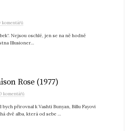
0 komentářů
bek“. Nejsou oschlé, jen se na ně hodně
tna Illusioner...
son Rose (1977)
0 komentářů
ych přirovnal k Vashti Bunyan, Billu Fayovi
á dvě alba, která od sebe ...