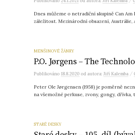
/
Publikováno
24.1.2021
od autora:
Jiří Kalemba
Dnes můžeme o netradiční skupině Can Am De
záležitost. Mezinárodní obsazení, Austrálie, 
MENŠINOVÉ ŽÁNRY
P.O. Jørgens ‎– The Technol
/
Publikováno
18.8.2020
od autora:
Jiří Kalemba
Peter Ole Jørgensen (1958) je poměrně nezn
na všemožné perkuse, zvony, gongy, dřívka, t
STARÉ DESKY
Staré desky – 105. díl (býv