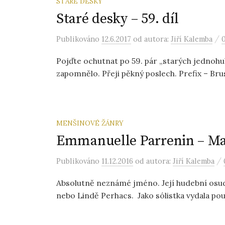
STARÉ DESKY
Staré desky – 59. díl
/
Publikováno
12.6.2017
od autora:
Jiří Kalemba
Pojďte ochutnat po 59. pár „starých jednohu
zapomnělo. Přeji pěkný poslech. Prefix – Brus
MENŠINOVÉ ŽÁNRY
Emmanuelle Parrenin – Mai
/
Publikováno
11.12.2016
od autora:
Jiří Kalemba
Absolutně neznámé jméno. Její hudební osud b
nebo Lindě Perhacs. Jako sólistka vydala pouh