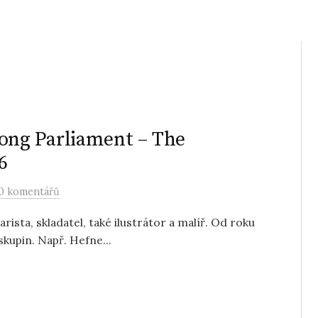
ng Parliament – The
6
0 komentářů
rista, skladatel, také ilustrátor a malíř. Od roku
skupin. Např. Hefne...