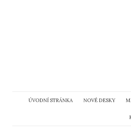
Přejít
k
obsahu
webu
ÚVODNÍ STRÁNKA
NOVÉ DESKY
M