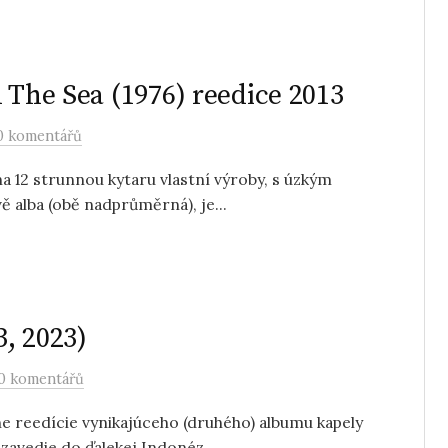
 The Sea (1976) reedice 2013
0 komentářů
 12 strunnou kytaru vlastní výroby, s úzkým
ě alba (obě nadprůměrná), je...
, 2023)
0 komentářů
ne reedície vynikajúceho (druhého) albumu kapely
avedie do ďalekej Indonéz...