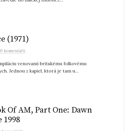
e (1971)
0 komentářů
kompiláciu venovanú britskému folkovému
. Jednou z kapiel, ktorá je tam u...
ok Of AM, Part One: Dawn
e 1998